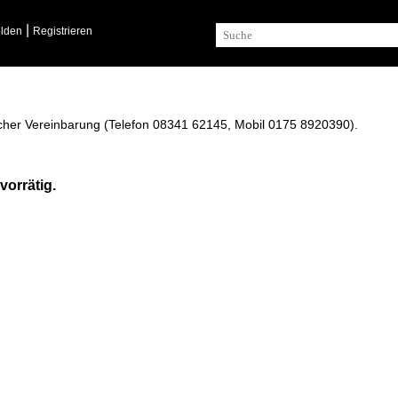
lden
Registrieren
ischer Vereinbarung (Telefon 08341 62145, Mobil 0175 8920390).
orrätig.